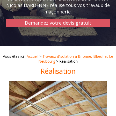
Nicolas DARDENNE réalise tous vos travaux de
maçonnerie.
Demandez votre devis gratuit
Vous êtes ici :
Accueil
>
Travaux d’isolation à Brionne, Elbeuf et Le
Neubourg
>
Réalisation
Réalisation